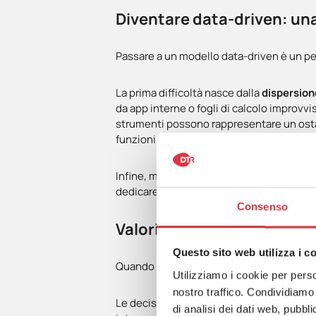
Diventare data-driven: una
Passare a un modello data-driven è un pe
La prima difficoltà nasce dalla
dispersion
da app interne o fogli di calcolo improvv
strumenti possono rappresentare un ostac
funzioni, troppe schermate, poca immed
Infine, ma non per importanza, c’è un te
dedicare ore a incrociare numeri o interpr
Consenso
Valorizzare i dati retail co
Questo sito web utilizza i c
Quando il negozio inizia a leggere i prop
Utilizziamo i cookie per perso
nostro traffico. Condividiamo 
Le decisioni diventano più rapide perché 
di analisi dei dati web, pubbl