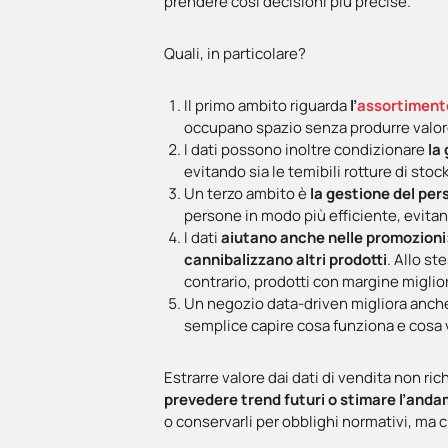
prendere così decisioni più precise.
Quali, in particolare?
Il primo ambito riguarda
l’
assortiment
occupano spazio senza produrre valore
I dati possono inoltre condizionare
la
evitando sia le temibili rotture di sto
Un terzo ambito è
la gestione del per
persone in modo più efficiente, evita
I dati
aiutano anche nelle promozioni
cannibalizzano altri prodotti
. Allo st
contrario, prodotti con margine miglior
Un negozio data-driven migliora anc
semplice capire cosa funziona e cosa 
Estrarre valore dai dati di vendita non ri
prevedere trend futuri o stimare l’and
o conservarli per obblighi normativi, ma ch