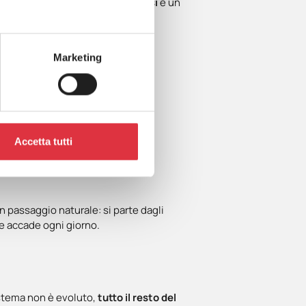
corte ferme, riordini più precisi
e un
no più mirate, le esposizioni più
Marketing
rende la gestione più serena.
i retail: come
Accetta tutti
un passaggio naturale: si parte dagli
he accade ogni giorno.
 sistema non è evoluto,
tutto il resto del