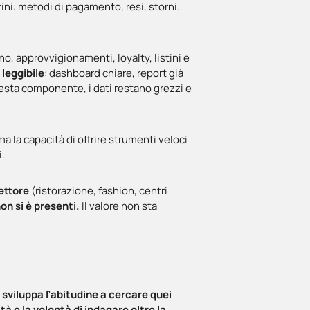
rini: metodi di pagamento, resi, storni.
o, approvvigionamenti, loyalty, listini e
leggibile
: dashboard chiare, report già
questa componente, i dati restano grezzi e
 ma la capacità di offrire strumenti veloci
i.
settore
(ristorazione, fashion, centri
on si è presenti.
Il valore non sta
o
sviluppa l’abitudine a cercare quei
tà e la volontà di indagare oltre la