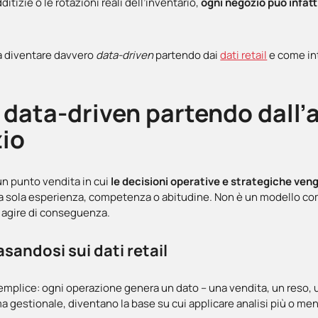
itizie o le rotazioni reali dell’inventario,
ogni negozio può infatti
ca diventare davvero
data-driven
partendo dai
dati retail
e come in
 data-driven partendo dall’a
zio
un punto vendita in cui
le decisioni operative e strategiche veng
la sola esperienza, competenza o abitudine. Non è un modello c
e agire di conseguenza.
sandosi sui dati retail
plice: ogni operazione genera un dato – una vendita, un reso, un
ma gestionale, diventano la base su cui applicare analisi più o m