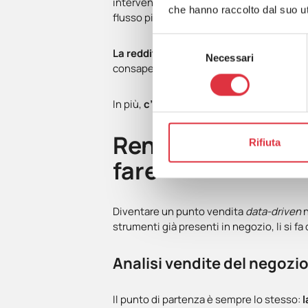
intervenire prima che un problema divent
che hanno raccolto dal suo uti
flusso più regolare.
Selezione
La redditività
, primo interesse in assolu
Necessari
del
consapevoli, il personale distribuito con m
consenso
In più,
c’è chiarezza
: sapere cosa sta fun
Rendere 2.0 il pu
Rifiuta
fare
Diventare un punto vendita
data-driven
n
strumenti già presenti in negozio, li si f
Analisi vendite del negozio
Il punto di partenza è sempre lo stesso:
l