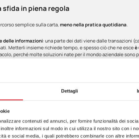
 sfida in piena regola
rcorso semplice sulla carta,
meno nella pratica quotidiana
.
e delle informazioni
: una parte dei dati viene dalle transazioni (c
isati. Metterli insieme richiede tempo, e spesso ciò che ne esce
è
olo, perché molte soluzioni nate per il mondo aziendale sono poco
iatezza.
ma molto concreto:
il tempo.
Chi gestisce un negozio lavora tra cli
etare grafici. Ha bisogno di soluzioni che lo facciamo per lui, in 
Dettagli
nviene: i benefici
ookie
ri numeri con continuità, il cambiamento è evidente.
nalizzare contenuti ed annunci, per fornire funzionalità dei socia
inoltre informazioni sul modo in cui utilizza il nostro sito con i 
si parte da informazioni chiare, con la conseguenza di smettere d
icità e social media, i quali potrebbero combinarle con altre inform