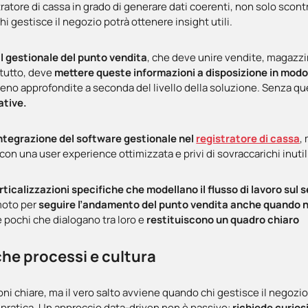
tratore di cassa in grado di generare dati coerenti, non solo scont
chi gestisce il negozio potrà ottenere insight utili.
il gestionale del punto vendita
, che deve unire vendite, magazzin
ttutto, deve
mettere queste informazioni a disposizione in modo 
 o meno approfondite a seconda del livello della soluzione. Senza 
ative.
integrazione del software gestionale nel
registratore di cassa
,
on una user experience ottimizzata e privi di sovraccarichi inutil
rticalizzazioni specifiche che modellano il flusso di lavoro sul 
moto per
seguire l’andamento del punto vendita anche quando n
e pochi che dialogano tra loro e
restituiscono un quadro chiaro
he processi e cultura
oni chiare, ma il vero salto avviene quando chi gestisce il negozi
n pratica. Un approccio data-driven non è passivo:
richiede curiosi