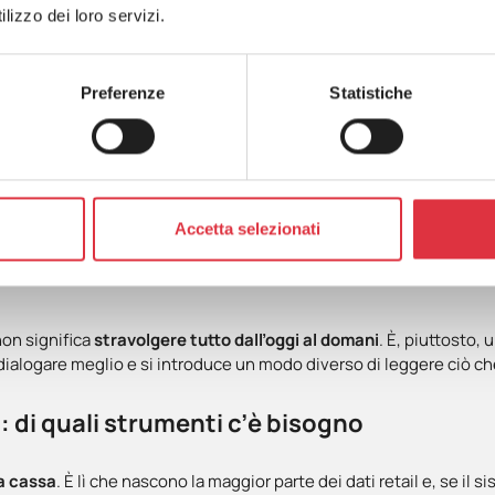
i critico. Anche il magazzino ne beneficia:
meno sorprese, meno s
lizzo dei loro servizi.
to per l’imprenditore,
migliora in modo naturale.
Le promozioni so
Preferenze
Statistiche
aggiore coerenza rispetto ai reali picchi di attività.
zionando e cosa no toglie incertezza, riduce l’ansia operativa e 
nto vendita partendo dai dat
Accetta selezionati
on significa
stravolgere tutto dall’oggi al domani
. È, piuttosto, 
a dialogare meglio e si introduce un modo diverso di leggere ciò c
: di quali strumenti c’è bisogno
a cassa
. È lì che nascono la maggior parte dei dati retail e, se il