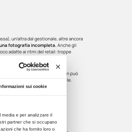
assa), un’altra dal gestionale, altre ancora
 una fotografia incompleta.
Anche gli
 adatte ai ritmi del retail: troppe
enti, consegne, incassi, turni. Non può
modo veloce, automatico e affidabile.
Informazioni sui cookie
l media e per analizzare il
nostri partner che si occupano
i rincorrere l’emergenza e poter
azioni che ha fornito loro o