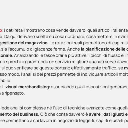
o
: i dati retail mostrano cosa vende davvero, quali articoli rallen
. Da qui derivano scelte su cosa riordinare, cosa mettere in evid
 gestione del magazzino
. Le rotazioni reali permettono di capire
ck sia l’accumulo di giacenze ferme. Anche
la pianificazione dell
sonale
. Analizzando le fasce orarie più attive, i picchi di flusso e
ndo sprechi e garantendo un servizio migliore quando serve davv
: si può verificare se queste portano effettivamente traffico, se
m
esso modo, l’analisi dei prezzi permette di individuare articoli molto
abile.
he
il visual merchandising
: osservando quali esposizioni generano
va ripensato.
chiede analisi complesse né l’uso di tecniche avanzate come quelle 
amento del business.
Ciò che conta davvero è
avere i dati giusti
e permettano a chi lavora in negozio di leggerli, capirli e usarli p