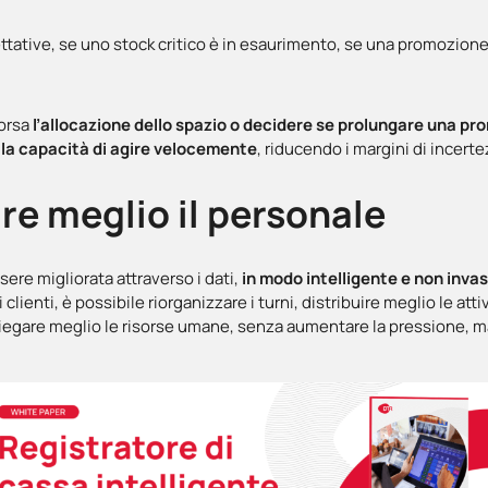
tative, se uno stock critico è in esaurimento, se una promozione 
corsa
l’allocazione dello spazio o decidere se prolungare una p
:
la capacità di agire velocemente
, riducendo i margini di incerte
are meglio il personale
sere migliorata attraverso i dati,
in modo intelligente e non inva
 clienti, è possibile riorganizzare i turni, distribuire meglio le atti
impiegare meglio le risorse umane, senza aumentare la pressione, ma