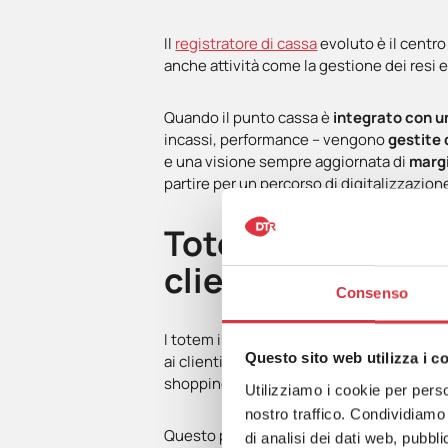
Il
registratore di cassa
evoluto è il centro
anche attività come la gestione dei resi e
Quando il punto cassa è
integrato con u
incassi, performance – vengono
gestite 
e una visione sempre aggiornata di
margi
partire per un percorso di digitalizzazione
Totem (o
chiosch
cliente
Consenso
I totem interattivi rappresentano uno st
Questo sito web utilizza i c
ai clienti di effettuare in autonomia ordi
shopping self-service simile a quella già 
Utilizziamo i cookie per perso
nostro traffico. Condividiamo 
Questo porta benefici immediati in ottica
di analisi dei dati web, pubbl