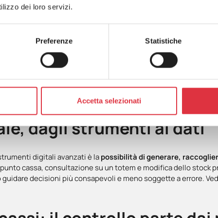
i ad attività come l’assistenza, il riordino o la consulenza, invece
lizzo dei loro servizi.
ersonale: più efficienza in punto vendita
Preferenze
Statistiche
 o smartphone consente di gestire
molte operazioni direttamente a
Dalla verifica dello stock alla consultazione delle schede prodotto,
l team, riduce gli spostamenti interni inutili e rende più fluido il se
Accetta selezionati
e, dagli strumenti ai dati
strumenti digitali avanzati è la
possibilità di generare, raccoglie
 punto cassa, consultazione su un totem e modifica dello stock 
o guidare decisioni più consapevoli e meno soggette a errore. Ved