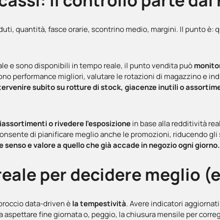
cassi: il controllo parte da
duti, quantità, fasce orarie, scontrino medio, margini. Il punto è
le e sono disponibili in tempo reale, il punto vendita può
monitor
cono performance migliori, valutare le rotazioni di magazzino e i
tervenire subito su rotture di stock, giacenze inutili o assortim
riassortimenti o rivedere l’esposizione
in base alla redditività re
a consente di pianificare meglio anche le promozioni, riducendo gli s
 senso e valore a quello che già accade in negozio ogni giorno
reale per decidere meglio (
pproccio data-driven è
la tempestività
. Avere indicatori aggiornat
a aspettare fine giornata o, peggio, la chiusura mensile per corregg