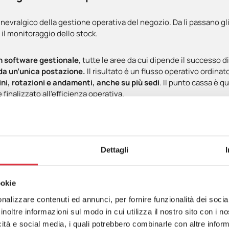
 nevralgico della gestione operativa del negozio. Da lì passano gli
 il monitoraggio dello stock.
n software gestionale
, tutte le aree da cui dipende il successo 
da un’unica postazione.
Il risultato è un flusso operativo ordina
ni, rotazioni e andamenti, anche su più sedi
. Il punto cassa è q
 finalizzato all’efficienza operativa.
i
) interattivi: meno code, pi
Dettagli
rumento strategico per
ottimizzare i processi e alleggerire il ca
ookie
ni, consultare cataloghi, verificare disponibilità o accedere a prom
diffusa nei fast food o nella GDO.
nalizzare contenuti ed annunci, per fornire funzionalità dei socia
inoltre informazioni sul modo in cui utilizza il nostro sito con i 
 di efficienza:
riduzione delle code, maggiore fluidità nei momenti
icità e social media, i quali potrebbero combinarle con altre inform