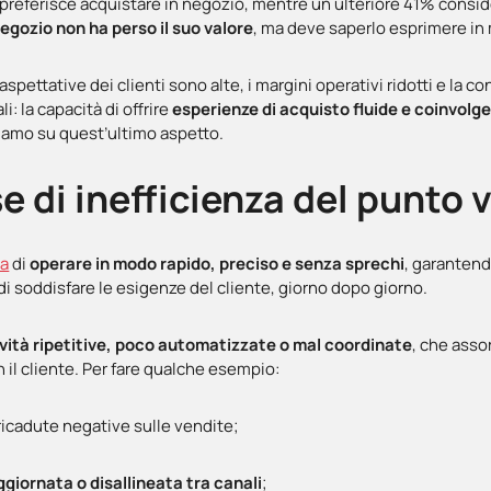
nti preferisce acquistare in negozio, mentre un ulteriore 41% consi
 negozio non ha perso il suo valore
, ma deve saperlo esprimere i
le aspettative dei clienti sono alte, i margini operativi ridotti e la
: la capacità di offrire
esperienze di acquisto fluide e coinvolge
riamo su quest’ultimo aspetto.
e di inefficienza del punto 
ta
di
operare in modo rapido, preciso e senza sprechi
, garantend
 di soddisfare le esigenze del cliente, giorno dopo giorno.
tività ripetitive, poco automatizzate o mal coordinate
, che asso
 il cliente. Per fare qualche esempio:
 ricadute negative sulle vendite;
giornata o disallineata tra canali
;