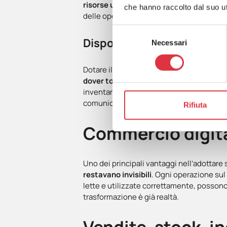
risorse umane
. Il personale può dedicars
che hanno raccolto dal suo uti
delle operazioni di cassa.
Selezione
Dispositivi mobile per il p
Necessari
del
consenso
Dotare il personale di vendita di tablet
dover tornare in cassa o in magazzino
. 
inventario, questo migliora la reattività de
comunicazione tra i reparti.
Rifiuta
Commercio digital
Uno dei principali vantaggi nell’adottare 
restavano invisibili
. Ogni operazione sul
lette e utilizzate correttamente, posson
trasformazione è già realtà.