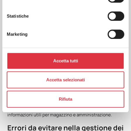
Selezionare la funzione corretta sul registratore
telematico o sul software di cassa: reso totale, reso
parziale o annullo, a seconda del caso;
Statistiche
Inserire o recuperare i riferimenti della vendita
originaria e indicare gli articoli restituiti;
Marketing
Definire la modalita di rimborso o cambio merce,
registrando eventuali buoni o voucher con un
riferimento identificabile;
Consegnare al cliente il documento previsto e
verificare che il movimento sia visibile nei report di
Accetta tutti
cassa e, se presente, nel gestionale di magazzino.
Accetta selezionati
Questa sequenza aiuta a separare le decisioni
commerciali dalle operazioni tecniche. La policy
stabilisce se il reso è ammesso e con quale forma di
Rifiuta
rimborso; la cassa registra l’operazione nel modo
corretto; il gestionale, quando integrato, aggiorna le
informazioni utili per magazzino e amministrazione.
Errori da evitare nella gestione dei