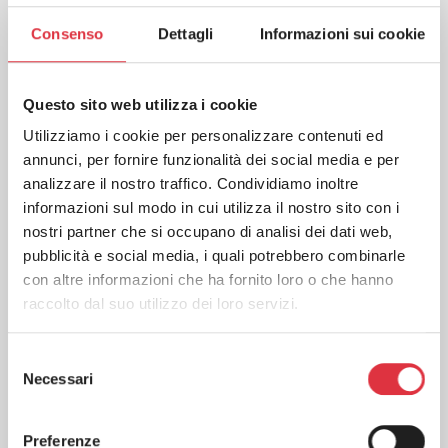
Assegnare un identificativo ai buoni o voucher emessi
in seguito a un reso;
Consenso
Dettagli
Informazioni sui cookie
Registrare sempre il motivo dell’operazione, almeno
nei casi piu rilevanti;
Controllare che il movimento di cassa sia leggibile nei
Questo sito web utilizza i cookie
report di fine giornata;
Utilizziamo i cookie per personalizzare contenuti ed
Prevedere un passaggio di autorizzazione per resi
oltre una certa soglia o fuori policy.
annunci, per fornire funzionalità dei social media e per
analizzare il nostro traffico. Condividiamo inoltre
Come semplificare il processo:
informazioni sul modo in cui utilizza il nostro sito con i
nostri partner che si occupano di analisi dei dati web,
una procedura in 6 passaggi
pubblicità e social media, i quali potrebbero combinarle
C
con altre informazioni che ha fornito loro o che hanno
Una buona procedura di reso deve essere
breve,
Pr
raccolto dal suo utilizzo dei loro servizi.
replicabile e facile da spiegare al personale.
Può essere
organizzata cosi:
Se
Selezione
Accogliere la richiesta e verificare le condizioni di reso
Necessari
Di
del
previste dal negozio;
consenso
Recuperare il documento commerciale originario,
R
controllando data, numero e articoli acquistati;
Preferenze