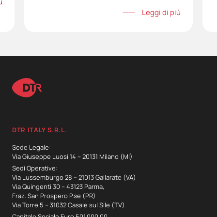
ù
Leggi di più
DTR ITALY S.R.L.
Sede Legale:
Via Giuseppe Luosi 14 – 20131 Milano (MI)
Sedi Operative:
Via Lussemburgo 28 – 21013 Gallarate (VA)
Via Quingenti 30 – 43123 Parma,
Fraz. San Prospero P.se (PR)
Via Torre 5 – 31032 Casale sul Sile (TV)
Capitale Sociale Euro 501,000,00