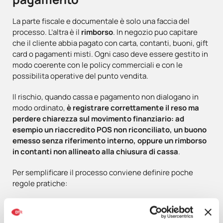
La parte fiscale e documentale è solo una faccia del
processo. L’altra è il
rimborso
. In negozio puo capitare
che il cliente abbia pagato con carta, contanti, buoni, gift
card o pagamenti misti. Ogni caso deve essere gestito in
modo coerente con le policy commerciali e con le
possibilita operative del punto vendita.
Il rischio, quando cassa e pagamento non dialogano in
modo ordinato,
è registrare correttamente il reso ma
perdere chiarezza sul movimento finanziario: ad
esempio un riaccredito POS non riconciliato, un buono
emesso senza riferimento interno, oppure un rimborso
in contanti non allineato alla chiusura di cassa
.
Per semplificare il processo conviene definire poche
regole pratiche:
Rimborsare, quando possibile, sullo stesso metodo di
pagamento utilizzato in fase di vendita;