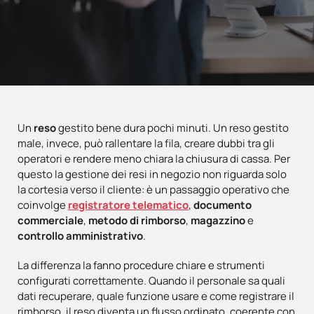
Un
reso
gestito bene dura pochi minuti. Un reso gestito
male, invece, può rallentare la fila, creare dubbi tra gli
operatori e rendere meno chiara la chiusura di cassa. Per
questo la gestione dei resi in negozio non riguarda solo
la cortesia verso il cliente: è un passaggio operativo che
coinvolge
registratore telematico
,
documento
commerciale
,
metodo di rimborso
,
magazzino
e
controllo amministrativo
.
La differenza la fanno procedure chiare e strumenti
configurati correttamente. Quando il personale sa quali
dati recuperare, quale funzione usare e come registrare il
rimborso, il reso diventa un flusso ordinato, coerente con